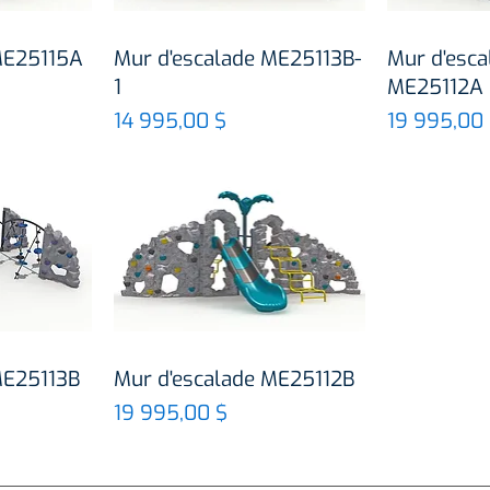
de
Aperçu rapide
Ape
ME25115A
Mur d'escalade ME25113B-
Mur d'esca
1
ME25112A
Prix
Prix
14 995,00 $
19 995,00
de
Aperçu rapide
ME25113B
Mur d'escalade ME25112B
Prix
19 995,00 $