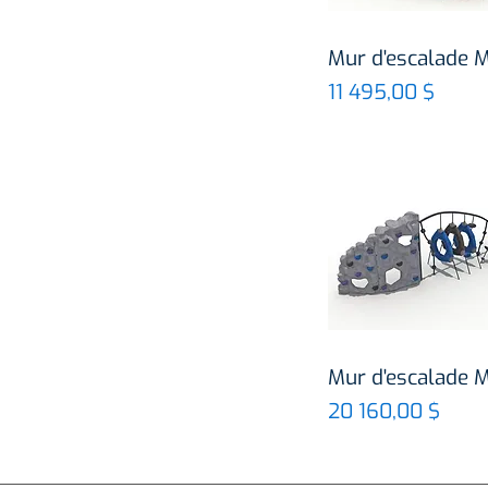
Aperçu rapi
Mur d'escalade 
Prix
11 495,00 $
Aperçu rapi
Mur d'escalade 
Prix
20 160,00 $