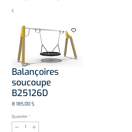
Balançoires
soucoupe
B25126D
Prix
8 185,00 $
Quantité
*