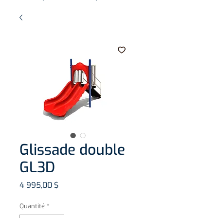
Glissade double
GL3D
Prix
4 995,00 $
Quantité
*