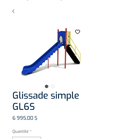
Glissade simple
GL6S
Prix
6 995,00 $
Quantité
*