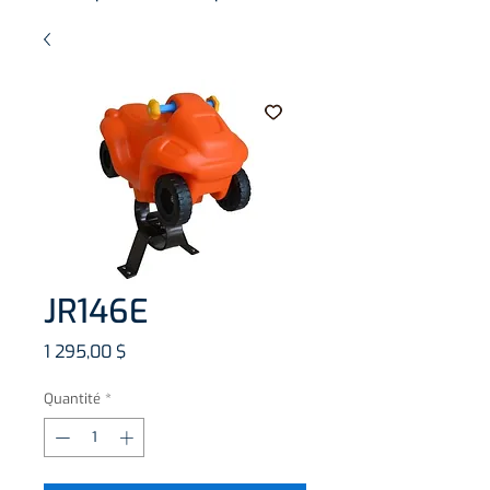
JR146E
Prix
1 295,00 $
Quantité
*