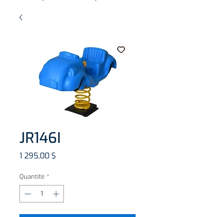
JR146I
Prix
1 295,00 $
Quantité
*