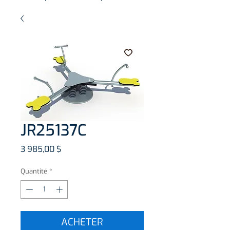
JR25137C
Prix
3 985,00 $
Quantité
*
ACHETER