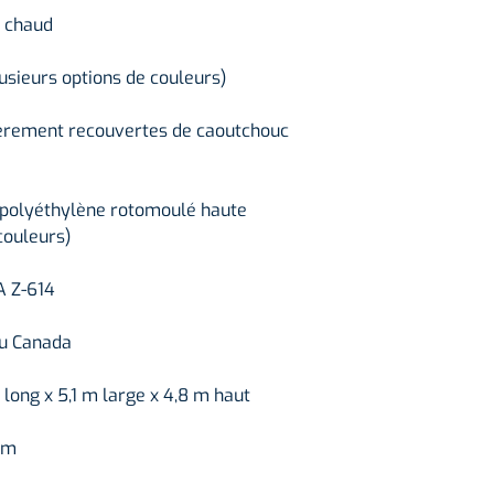
1 escalier
à chaud
1 roche grimper
1 toit
lusieurs options de couleurs)
Plusieurs pannea
Plusieurs éléme
ièrement recouvertes de caoutchouc
 polyéthylène rotomoulé haute
couleurs)
A Z-614
au Canada
 long x 5,1 m large x 4,8 m haut
7 m