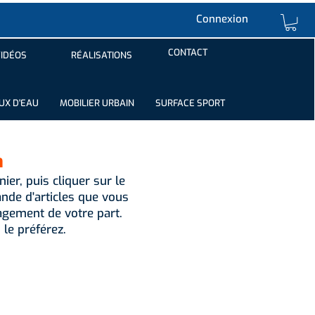
Connexion
CONTACT
IDÉOS
RÉALISATIONS
UX D'EAU
MOBILIER URBAIN
SURFACE SPORT
n
ier, puis cliquer sur le
de d'articles que vous
gement de votre part.
 le préférez.