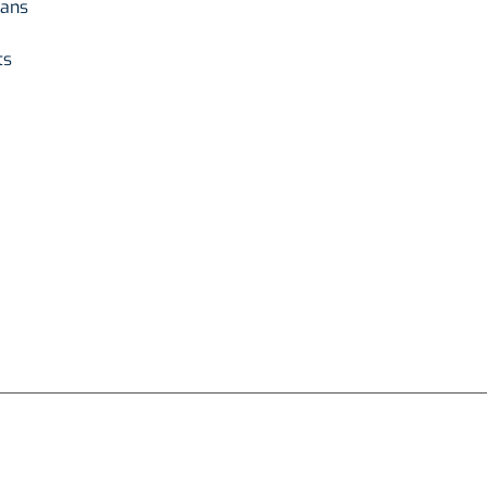
 ans
ts
ACCUEIL