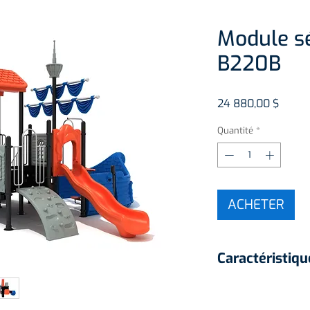
Module sé
B220B
Prix
24 880,00 $
Quantité
*
ACHETER
Caractéristiqu
2 glissades
3 accès au modu