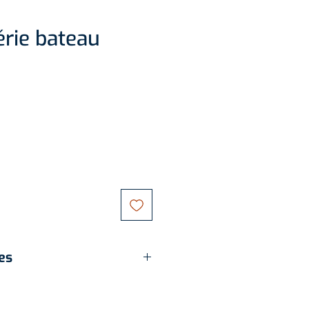
rie bateau
es
le