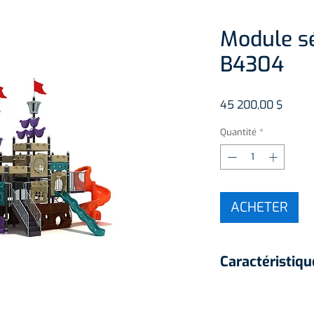
Module sé
B4304
Prix
45 200,00 $
Quantité
*
ACHETER
Caractéristiqu
3 glissades
3 accès au modu