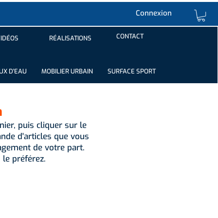
Connexion
CONTACT
IDÉOS
RÉALISATIONS
UX D'EAU
MOBILIER URBAIN
SURFACE SPORT
n
ier, puis cliquer sur le
de d'articles que vous
gement de votre part.
 le préférez.