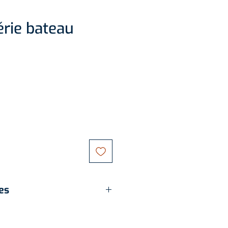
rie bateau
es
le