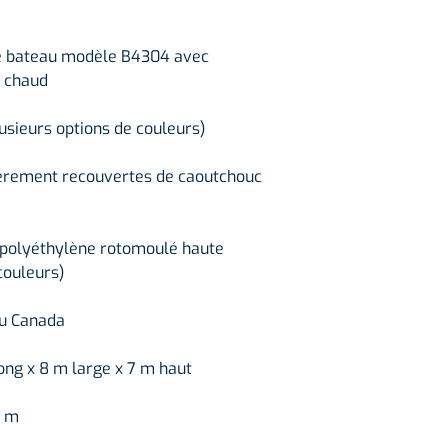
1 escalier
1 montée en so
Plusieurs pannea
ie bateau modèle B4304 avec
Plusieurs éléme
à chaud
lusieurs options de couleurs)
ièrement recouvertes de caoutchouc
 polyéthylène rotomoulé haute
couleurs)
au Canada
ong x 8 m large x 7 m haut
6 m