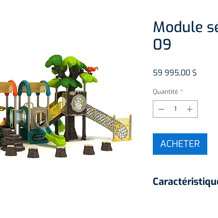
Module sé
09
Prix
59 995,00 $
Quantité
*
ACHETER
Caractéristiqu
3 glissades
3 toits