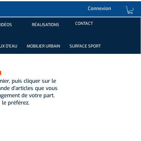
Connexion
CONTACT
IDÉOS
RÉALISATIONS
UX D'EAU
MOBILIER URBAIN
SURFACE SPORT
n
ier, puis cliquer sur le
de d'articles que vous
gement de votre part.
 le préférez.