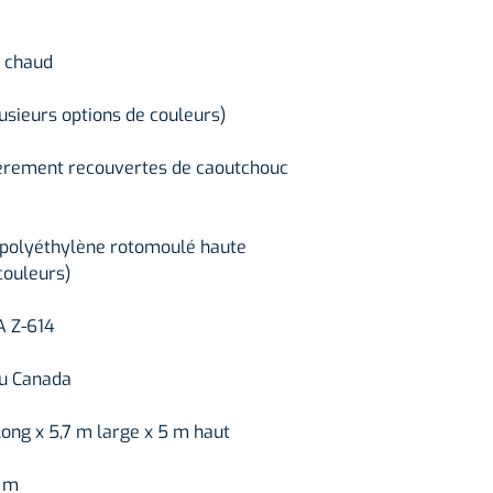
4 accès au modu
1 escalier
1 roche à grimpe
à chaud
1 mur d’escalade
1 montée en so
lusieurs options de couleurs)
1 arbre central
1 filet à grimper
ièrement recouvertes de caoutchouc
Plusieurs pannea
Plusieurs éléme
 polyéthylène rotomoulé haute
couleurs)
A Z-614
au Canada
long x 5,7 m large x 5 m haut
3 m