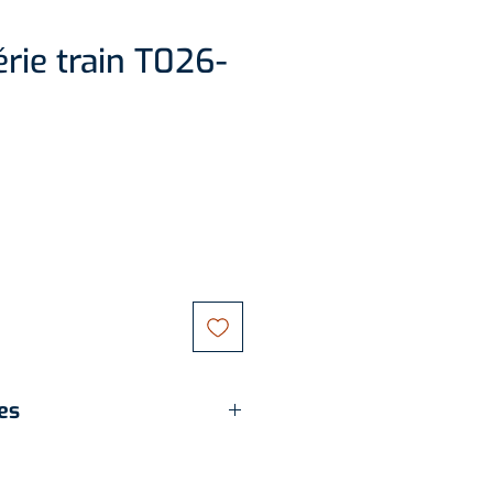
rie train T026-
es