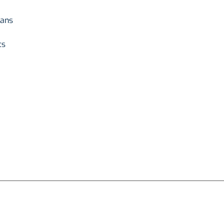
 ans
ts
ACCUEIL