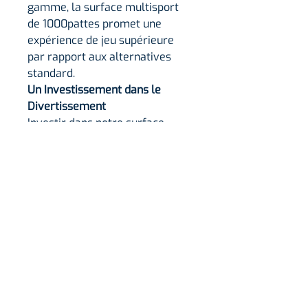
gamme, la surface multisport
de 1000pattes promet une
expérience de jeu supérieure
par rapport aux alternatives
standard.
Un Investissement dans le
Divertissement
Investir dans notre surface
multisport, c'est investir dans
des heures de divertissement,
d'exercice et de compétition
amicale.
L'Engagement de 1000pattes
Options de personnalisation
pour s'adapter à votre espace
Installation rapide et sans
tracas
Une équipe dévouée pour un
support client impeccable